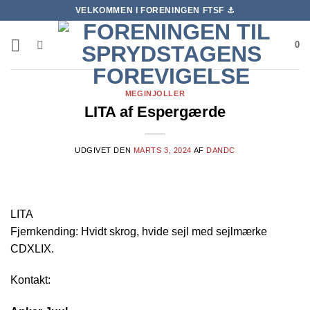
Fortsæt
VELKOMMEN I FORENINGEN FTSF ⚓️
til
indhold
0
MEGINJOLLER
LITA af Espergærde
UDGIVET DEN
MARTS 3, 2024
AF
DANDC
LITA
Fjernkending: Hvidt skrog, hvide sejl med sejlmærke
CDXLIX.
Kontakt: