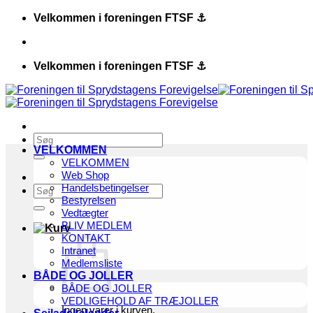
Fortsæt
Velkommen i foreningen FTSF ⚓️
til
indhold
Velkommen i foreningen FTSF ⚓️
Søg
VELKOMMEN
efter:
VELKOMMEN
Web Shop
Handelsbetingelser
Søg
Bestyrelsen
efter:
Vedtægter
BLIV MEDLEM
KONTAKT
Intranet
Medlemsliste
BÅDE OG JOLLER
BÅDE OG JOLLER
VEDLIGEHOLD AF TRÆJOLLER
Ingen varer i kurven.