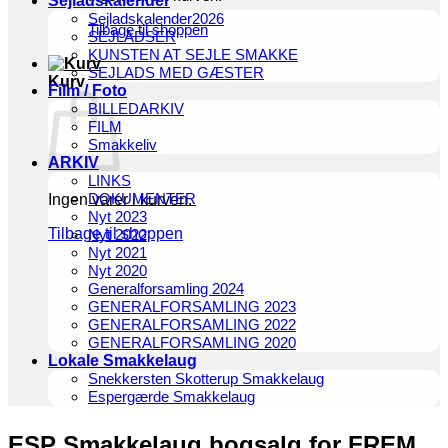
Sejladskalender
Sejladskalender2026
Tilbage til shoppen
SEJLADSER
KUNSTEN AT SEJLE SMAKKE
SEJLADS MED GÆSTER
Kurv
Film / Foto
BILLEDARKIV
FILM
Smakkeliv
ARKIV
LINKS
DOKUMENTER
Ingen varer i kurven.
Nyt 2023
Tilbage til shoppen
Nyt 2022
Nyt 2021
Nyt 2020
Generalforsamling 2024
GENERALFORSAMLING 2023
GENERALFORSAMLING 2022
GENERALFORSAMLING 2020
Lokale Smakkelaug
Snekkersten Skotterup Smakkelaug
Espergærde Smakkelaug
ESP Smakkelaug bogsalg for FREM