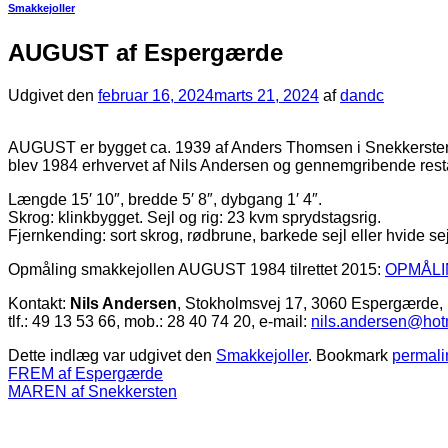
Smakkejoller
AUGUST af Espergærde
Udgivet den
februar 16, 2024
marts 21, 2024
af
dandc
AUGUST er bygget ca. 1939 af Anders Thomsen i Snekkersten til f
blev 1984 erhvervet af Nils Andersen og gennemgribende resta
Længde 15′ 10″, bredde 5′ 8″, dybgang 1′ 4″.
Skrog: klinkbygget. Sejl og rig: 23 kvm sprydstagsrig.
Fjernkending: sort skrog, rødbrune, barkede sejl eller hvide s
Opmåling smakkejollen AUGUST 1984 tilrettet 2015:
OPMÅLI
Kontakt:
Nils Andersen
, Stokholmsvej 17, 3060 Espergærde,
tlf.: 49 13 53 66, mob.: 28 40 74 20, e-mail:
nils.andersen@hot
Dette indlæg var udgivet den
Smakkejoller
. Bookmark
permali
FREM af Espergærde
MAREN af Snekkersten