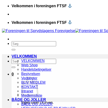
Fortsæt
Velkommen i foreningen FTSF
til
indhold
Velkommen i foreningen FTSF
Søg
efter:
VELKOMMEN
Søg
VELKOMMEN
efter:
Web Shop
Handelsbetingelser
Bestyrelsen
0
Vedtægter
BLIV MEDLEM
KONTAKT
Intranet
Medlemsliste
BÅDE OG JOLLER
Ingen varer i kurven.
BÅDE OG JOLLER