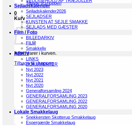
VEDLIGEHOLD AF TRÆJOLLER
Tilbage til shoppen
Sejladskalender
Sejladskalender2026
0
SEJLADSER
Kurv
KUNSTEN AT SEJLE SMAKKE
SEJLADS MED GÆSTER
Film / Foto
BILLEDARKIV
FILM
Smakkeliv
Ingen varer i kurven.
ARKIV
LINKS
Tilbage til shoppen
DOKUMENTER
Nyt 2023
Nyt 2022
Nyt 2021
Nyt 2020
Generalforsamling 2024
GENERALFORSAMLING 2023
GENERALFORSAMLING 2022
GENERALFORSAMLING 2020
Lokale Smakkelaug
Snekkersten Skotterup Smakkelaug
Espergærde Smakkelaug