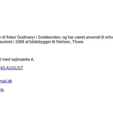
isker Gudmann i Snekkersten, og har været anvendt til erhvervsfi
ureret i 1988 af bådebygger Ib Nielsen, Thurø.
ejl med sejlmærke A.
NG AUGUST
mail.dk
nk
.