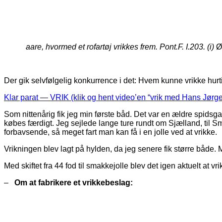
aare, hvormed et rofartøj vrikkes frem. Pont.F. I.203. (i)
Øs
Der gik selvfølgelig konkurrence i det: Hvem kunne vrikke hurti
Klar parat — VRIK (klik og hent video’en “vrik med Hans Jørge
Som nittenårig fik jeg min første båd. Det var en ældre spidsgat
købes færdigt. Jeg sejlede lange ture rundt om Sjælland, til Små
forbavsende, så meget fart man kan få i en jolle ved at vrikke.
Vrikningen blev lagt på hylden, da jeg senere fik større både.
Med skiftet fra 44 fod til smakkejolle blev det igen aktuelt at
–
Om at fabrikere et vrikkebeslag: