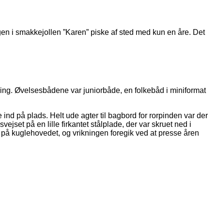
gen i smakkejollen ”Karen” piske af sted med kun en åre. Det
deling. Øvelsesbådene var juniorbåde, en folkebåd i miniformat
e ind på plads. Helt ude agter til bagbord for rorpinden var der
ejset på en lille firkantet stålplade, der var skruet ned i
 på kuglehovedet, og vrikningen foregik ved at presse åren