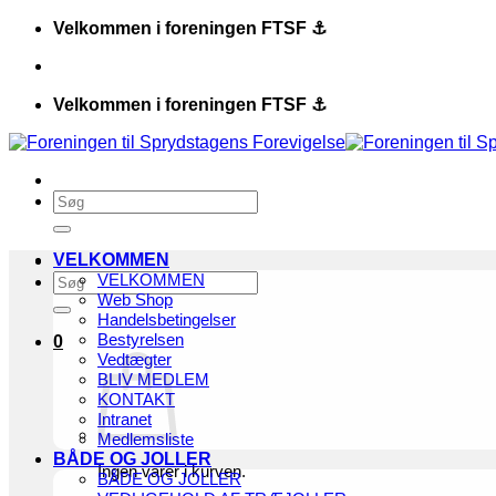
Fortsæt
Velkommen i foreningen FTSF ⚓️
til
indhold
Velkommen i foreningen FTSF ⚓️
Søg
efter:
VELKOMMEN
Søg
VELKOMMEN
efter:
Web Shop
Handelsbetingelser
Bestyrelsen
0
Vedtægter
BLIV MEDLEM
KONTAKT
Intranet
Medlemsliste
BÅDE OG JOLLER
Ingen varer i kurven.
BÅDE OG JOLLER