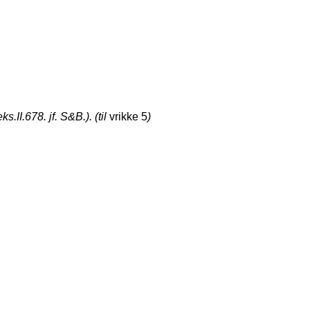
.II.678. jf. S&B.). (til
vrikke
5
)