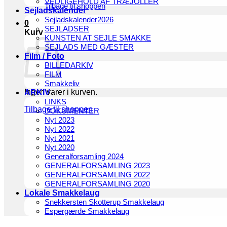
VEDLIGEHOLD AF TRÆJOLLER
Tilbage til shoppen
Sejladskalender
Sejladskalender2026
0
SEJLADSER
Kurv
KUNSTEN AT SEJLE SMAKKE
SEJLADS MED GÆSTER
Film / Foto
BILLEDARKIV
FILM
Smakkeliv
Ingen varer i kurven.
ARKIV
LINKS
Tilbage til shoppen
DOKUMENTER
Nyt 2023
Nyt 2022
Nyt 2021
Nyt 2020
Generalforsamling 2024
GENERALFORSAMLING 2023
GENERALFORSAMLING 2022
GENERALFORSAMLING 2020
Lokale Smakkelaug
Snekkersten Skotterup Smakkelaug
Espergærde Smakkelaug