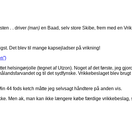
ten . . driver
(man)
en Baad, selv store Skibe, frem med en Vri
gst. Det blev til mange kapsejladser på vrikning!
n”)
tet helsingørjolle (tegnet af Utzon). Noget af det første, jeg gj
landsfarvandet og til det sydfynske. Vrikkebeslaget blev brugt fli
 Min 44 fods ketch måtte jeg selvsagt håndtere på anden vis.
 vrikke. Men ak, man kan ikke længere købe færdige vrikkebeslag,