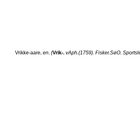
Vrikke-aare,
en
.
(
Vrik-.
vAph.(1759). Fisker.SøO. Sportsleks