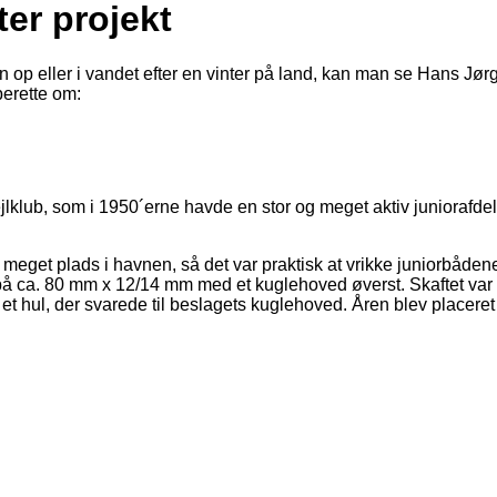
ter projekt
 op eller i vandet efter en vinter på land, kan man se Hans Jør
berette om:
 Sejlklub, som i 1950´erne havde en stor og meget aktiv junioraf
så meget plads i havnen, så det var praktisk at vrikke juniorbåden
t på ca. 80 mm x 12/14 mm med et kuglehoved øverst. Skaftet var sv
et hul, der svarede til beslagets kuglehoved. Åren blev placeret