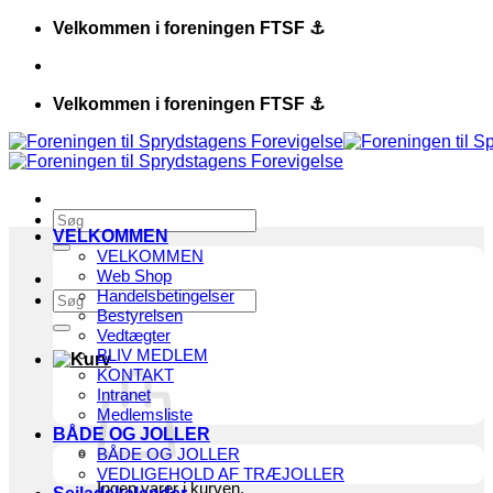
Fortsæt
Velkommen i foreningen FTSF ⚓️
til
indhold
Velkommen i foreningen FTSF ⚓️
Søg
VELKOMMEN
efter:
VELKOMMEN
Web Shop
Handelsbetingelser
Søg
Bestyrelsen
efter:
Vedtægter
BLIV MEDLEM
KONTAKT
Intranet
Medlemsliste
BÅDE OG JOLLER
BÅDE OG JOLLER
VEDLIGEHOLD AF TRÆJOLLER
Ingen varer i kurven.