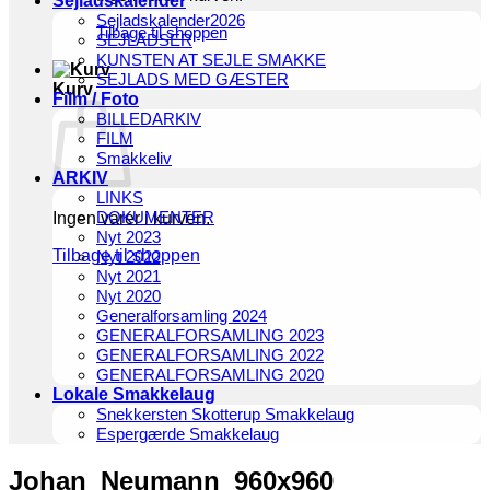
Sejladskalender
Sejladskalender2026
Tilbage til shoppen
SEJLADSER
KUNSTEN AT SEJLE SMAKKE
SEJLADS MED GÆSTER
Kurv
Film / Foto
BILLEDARKIV
FILM
Smakkeliv
ARKIV
LINKS
DOKUMENTER
Ingen varer i kurven.
Nyt 2023
Tilbage til shoppen
Nyt 2022
Nyt 2021
Nyt 2020
Generalforsamling 2024
GENERALFORSAMLING 2023
GENERALFORSAMLING 2022
GENERALFORSAMLING 2020
Lokale Smakkelaug
Snekkersten Skotterup Smakkelaug
Espergærde Smakkelaug
Johan_Neumann_960x960