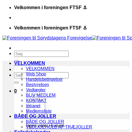
Fortsæt
Velkommen i foreningen FTSF ⚓️
til
indhold
Velkommen i foreningen FTSF ⚓️
Søg
efter:
VELKOMMEN
VELKOMMEN
Web Shop
Søg
Handelsbetingelser
efter:
Bestyrelsen
Vedtægter
0
BLIV MEDLEM
KONTAKT
Intranet
Medlemsliste
BÅDE OG JOLLER
BÅDE OG JOLLER
Ingen varer i kurven.
VEDLIGEHOLD AF TRÆJOLLER