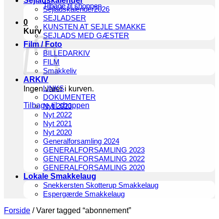
Sejladskalender
Tilbage til shoppen
Sejladskalender2026
SEJLADSER
0
KUNSTEN AT SEJLE SMAKKE
Kurv
SEJLADS MED GÆSTER
Film / Foto
BILLEDARKIV
FILM
Smakkeliv
ARKIV
LINKS
Ingen varer i kurven.
DOKUMENTER
Tilbage til shoppen
Nyt 2023
Nyt 2022
Nyt 2021
Nyt 2020
Generalforsamling 2024
GENERALFORSAMLING 2023
GENERALFORSAMLING 2022
GENERALFORSAMLING 2020
Lokale Smakkelaug
Snekkersten Skotterup Smakkelaug
Espergærde Smakkelaug
Forside
/
Varer tagged “abonnement”