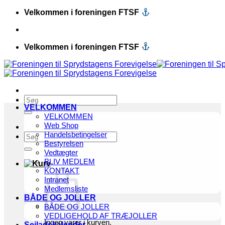
Fortsæt
Velkommen i foreningen FTSF
til
indhold
Velkommen i foreningen FTSF
Søg
VELKOMMEN
efter:
VELKOMMEN
Web Shop
Handelsbetingelser
Søg
Bestyrelsen
efter:
Vedtægter
BLIV MEDLEM
KONTAKT
Intranet
Medlemsliste
BÅDE OG JOLLER
BÅDE OG JOLLER
VEDLIGEHOLD AF TRÆJOLLER
Ingen varer i kurven.
Sejladskalender