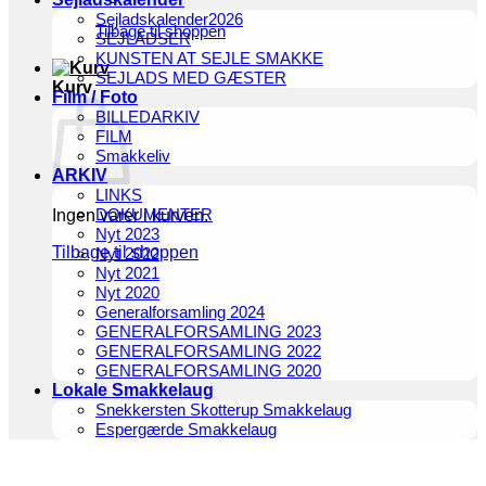
Sejladskalender2026
Tilbage til shoppen
SEJLADSER
KUNSTEN AT SEJLE SMAKKE
SEJLADS MED GÆSTER
Kurv
Film / Foto
BILLEDARKIV
FILM
Smakkeliv
ARKIV
LINKS
DOKUMENTER
Ingen varer i kurven.
Nyt 2023
Tilbage til shoppen
Nyt 2022
Nyt 2021
Nyt 2020
Generalforsamling 2024
GENERALFORSAMLING 2023
GENERALFORSAMLING 2022
GENERALFORSAMLING 2020
Lokale Smakkelaug
Snekkersten Skotterup Smakkelaug
Espergærde Smakkelaug