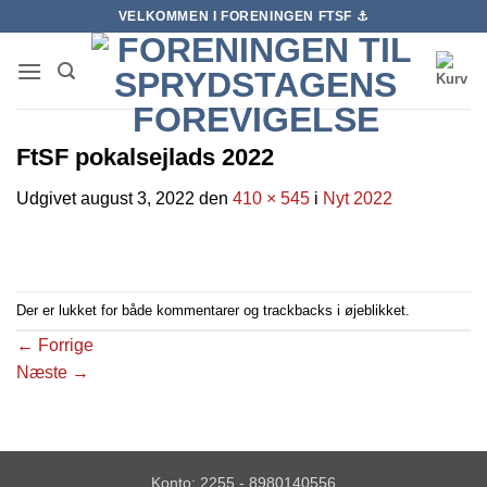
Fortsæt
VELKOMMEN I FORENINGEN FTSF ⚓️
til
indhold
FtSF pokalsejlads 2022
Udgivet
august 3, 2022
den
410 × 545
i
Nyt 2022
Der er lukket for både kommentarer og trackbacks i øjeblikket.
←
Forrige
Næste
→
Konto: 2255 - 8980140556