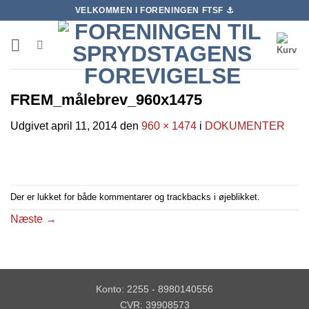
Fortsæt
VELKOMMEN I FORENINGEN FTSF ⚓️
til
indhold
FREM_målebrev_960x1475
Udgivet
april 11, 2014
den
960 × 1474
i
DOKUMENTER
Der er lukket for både kommentarer og trackbacks i øjeblikket.
Næste
→
Konto: 2255 - 8980140556
CVR: 39908573