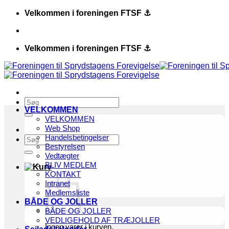
Fortsæt
Velkommen i foreningen FTSF ⚓️
til
indhold
Velkommen i foreningen FTSF ⚓️
Søg
VELKOMMEN
efter:
VELKOMMEN
Web Shop
Handelsbetingelser
Søg
Bestyrelsen
efter:
Vedtægter
BLIV MEDLEM
KONTAKT
Intranet
Medlemsliste
BÅDE OG JOLLER
BÅDE OG JOLLER
VEDLIGEHOLD AF TRÆJOLLER
Ingen varer i kurven.