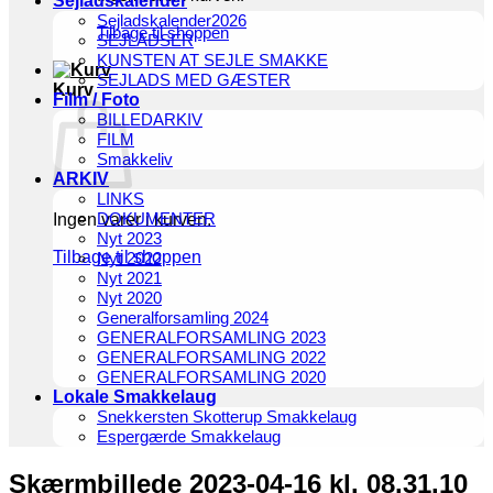
Sejladskalender
Sejladskalender2026
Tilbage til shoppen
SEJLADSER
KUNSTEN AT SEJLE SMAKKE
SEJLADS MED GÆSTER
Kurv
Film / Foto
BILLEDARKIV
FILM
Smakkeliv
ARKIV
LINKS
DOKUMENTER
Ingen varer i kurven.
Nyt 2023
Tilbage til shoppen
Nyt 2022
Nyt 2021
Nyt 2020
Generalforsamling 2024
GENERALFORSAMLING 2023
GENERALFORSAMLING 2022
GENERALFORSAMLING 2020
Lokale Smakkelaug
Snekkersten Skotterup Smakkelaug
Espergærde Smakkelaug
Skærmbillede 2023-04-16 kl. 08.31.10