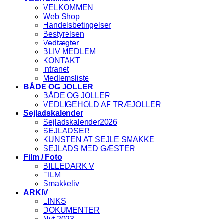
VELKOMMEN
Web Shop
Handelsbetingelser
Bestyrelsen
Vedtægter
BLIV MEDLEM
KONTAKT
Intranet
Medlemsliste
BÅDE OG JOLLER
BÅDE OG JOLLER
VEDLIGEHOLD AF TRÆJOLLER
Sejladskalender
Sejladskalender2026
SEJLADSER
KUNSTEN AT SEJLE SMAKKE
SEJLADS MED GÆSTER
Film / Foto
BILLEDARKIV
FILM
Smakkeliv
ARKIV
LINKS
DOKUMENTER
Nyt 2023