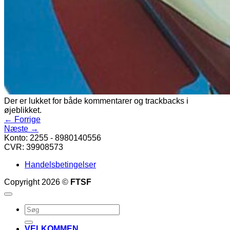
Der er lukket for både kommentarer og trackbacks i
øjeblikket.
←
Forrige
Næste
→
Konto: 2255 - 8980140556
CVR: 39908573
Handelsbetingelser
Copyright 2026 ©
FTSF
Søg
efter:
VELKOMMEN