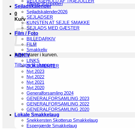
VEDLIGEHOLD AF TRÆJOLLER
Tilbage til shoppen
Sejladskalender
Sejladskalender2026
0
SEJLADSER
Kurv
KUNSTEN AT SEJLE SMAKKE
SEJLADS MED GÆSTER
Film / Foto
BILLEDARKIV
FILM
Smakkeliv
Ingen varer i kurven.
ARKIV
LINKS
Tilbage til shoppen
DOKUMENTER
Nyt 2023
Nyt 2022
Nyt 2021
Nyt 2020
Generalforsamling 2024
GENERALFORSAMLING 2023
GENERALFORSAMLING 2022
GENERALFORSAMLING 2020
Lokale Smakkelaug
Snekkersten Skotterup Smakkelaug
Espergærde Smakkelaug