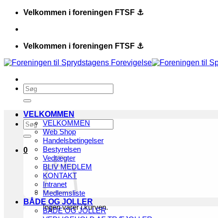
Fortsæt
Velkommen i foreningen FTSF ⚓️
til
indhold
Velkommen i foreningen FTSF ⚓️
Søg
efter:
VELKOMMEN
Søg
VELKOMMEN
efter:
Web Shop
Handelsbetingelser
Bestyrelsen
0
Vedtægter
BLIV MEDLEM
KONTAKT
Intranet
Medlemsliste
BÅDE OG JOLLER
Ingen varer i kurven.
BÅDE OG JOLLER